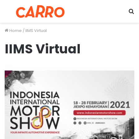
Menu
S
fo
Home
/
IIMS Virtual
IIMS Virtual