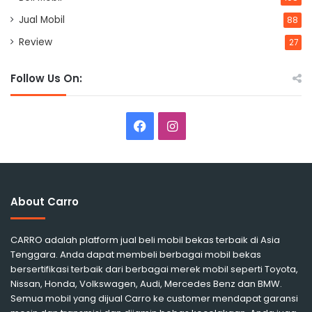
Jual Mobil
88
Review
27
Follow Us On:
Facebook
Instagram
About Carro
CARRO adalah platform jual beli mobil bekas terbaik di Asia
Tenggara. Anda dapat membeli berbagai mobil bekas
bersertifikasi terbaik dari berbagai merek mobil seperti Toyota,
Nissan, Honda, Volkswagen, Audi, Mercedes Benz dan BMW.
Semua mobil yang dijual Carro ke customer mendapat garansi