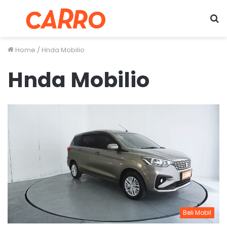
Menu
S
fo
Home
/
Hnda Mobilio
Hnda Mobilio
Beli Mobil