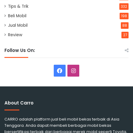
Tips & Trik
332
Beli Mobil
198
Jual Mobil
88
Review
27
Follow Us On:
Facebook
Instagram
About Carro
CARRO adalah platform jual beli mobil bekas terbaik di Asia
Tenggara. Anda dapat membeli berbagai mobil bekas
bersertifikasi terbaik dari berbagai merek mobil seperti Toyota,