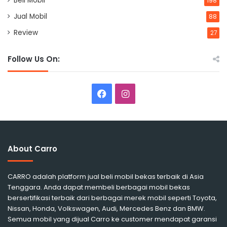
Beli Mobil
198
Jual Mobil
88
Review
27
Follow Us On:
Facebook
Instagram
About Carro
CARRO adalah platform jual beli mobil bekas terbaik di Asia
Tenggara. Anda dapat membeli berbagai mobil bekas
bersertifikasi terbaik dari berbagai merek mobil seperti Toyota,
Nissan, Honda, Volkswagen, Audi, Mercedes Benz dan BMW.
Semua mobil yang dijual Carro ke customer mendapat garansi