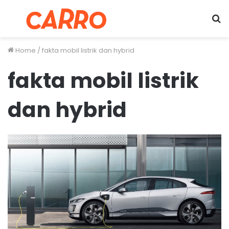
Menu
S
fo
Home
/
fakta mobil listrik dan hybrid
fakta mobil listrik
dan hybrid