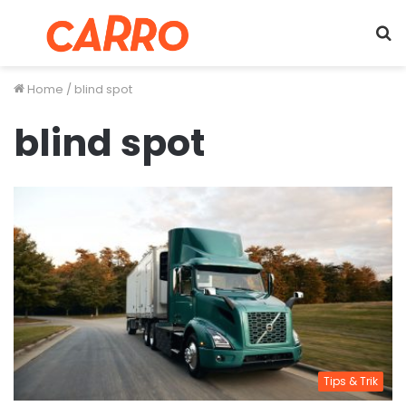
Menu
S
fo
Home
/
blind spot
blind spot
Tips & Trik