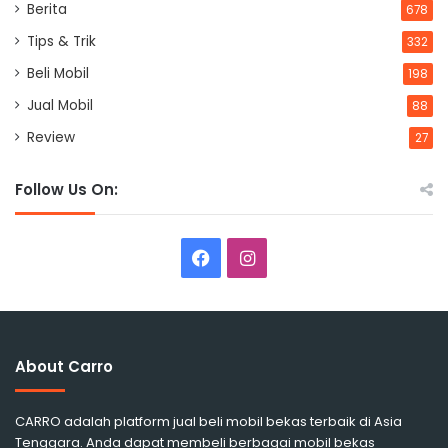
Berita
678
Tips & Trik
332
Beli Mobil
198
Jual Mobil
88
Review
27
Follow Us On:
Facebook
Instagram
About Carro
CARRO adalah platform jual beli mobil bekas terbaik di Asia
Tenggara. Anda dapat membeli berbagai mobil bekas